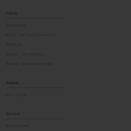
Fokus
Good Health
Kinder- und Jugendgesundheit
NEWScast
Podcast - OÖ ungefiltert
Podcast - Kärnten ungefiltert
Galerie
Foto-Galerie
Service
Whistleblower