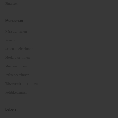
Finanzen
Menschen
Künstler:innen
Royals
Schauspieler:innen
Moderator:innen
Musiker:innen
Influencer:innen
Wissenschaftler:innen
Politiker:innen
Leben