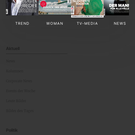
TREND
WOMAN
TV-MEDIA
NEWS
Aktuell
News
Kolumnen
Corporate News
Events der Woche
Leute Bilder
Bilder des Tages
Politik