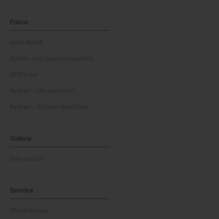
Fokus
Good Health
Kinder- und Jugendgesundheit
NEWScast
Podcast - OÖ ungefiltert
Podcast - Kärnten ungefiltert
Galerie
Foto-Galerie
Service
Whistleblower