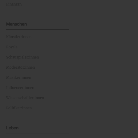
Finanzen
Menschen
Künstler:innen
Royals
Schauspieler:innen
Moderator:innen
Musiker:innen
Influencer:innen
Wissenschaftler:innen
Politiker:innen
Leben