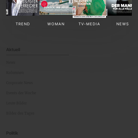
TREND
WOMAN
TV-MEDIA
NEWS
Aktuell
News
Kolumnen
Corporate News
Events der Woche
Leute Bilder
Bilder des Tages
Politik