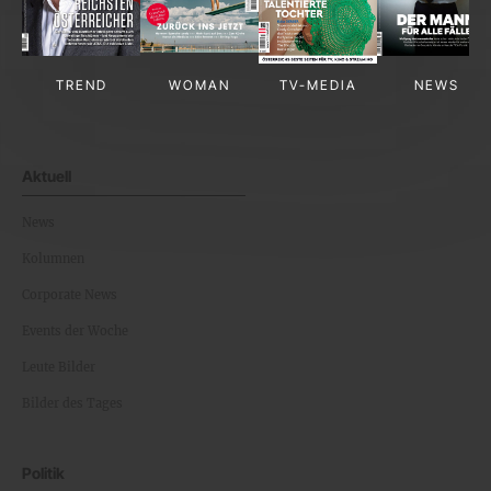
TREND
WOMAN
TV-MEDIA
NEWS
Aktuell
News
Kolumnen
Corporate News
Events der Woche
Leute Bilder
Bilder des Tages
Politik