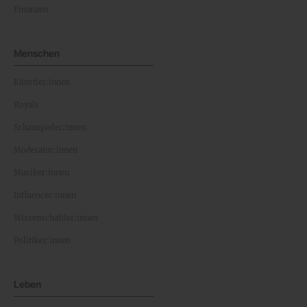
Finanzen
Menschen
Künstler:innen
Royals
Schauspieler:innen
Moderator:innen
Musiker:innen
Influencer:innen
Wissenschaftler:innen
Politiker:innen
Leben