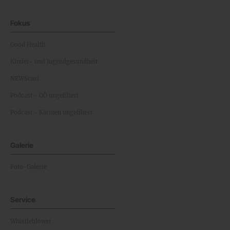
Fokus
Good Health
Kinder- und Jugendgesundheit
NEWScast
Podcast - OÖ ungefiltert
Podcast - Kärnten ungefiltert
Galerie
Foto-Galerie
Service
Whistleblower