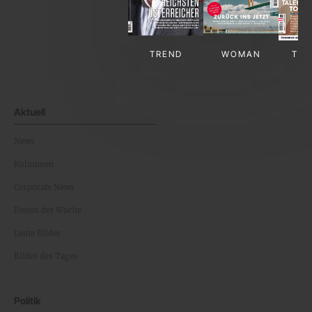
TREND
WOMAN
TV-
Aktuell
News
Kolumnen
Corporate News
Events der Woche
Leute Bilder
Bilder des Tages
Politik