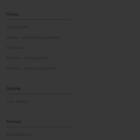
Fokus
Good Health
Kinder- und Jugendgesundheit
NEWScast
Podcast - OÖ ungefiltert
Podcast - Kärnten ungefiltert
Galerie
Foto-Galerie
Service
Whistleblower