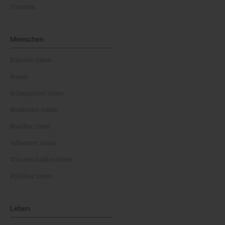
Finanzen
Menschen
Künstler:innen
Royals
Schauspieler:innen
Moderator:innen
Musiker:innen
Influencer:innen
Wissenschaftler:innen
Politiker:innen
Leben