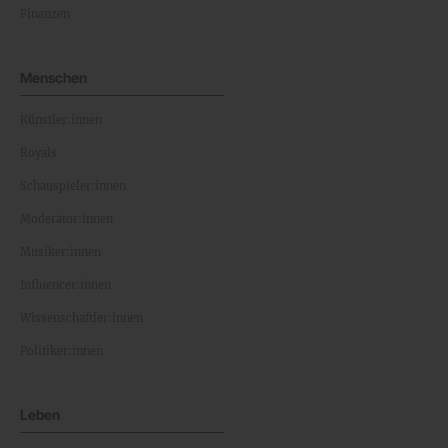
Finanzen
Menschen
Künstler:innen
Royals
Schauspieler:innen
Moderator:innen
Musiker:innen
Influencer:innen
Wissenschaftler:innen
Politiker:innen
Leben