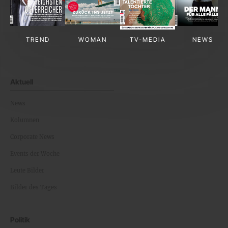
TREND
WOMAN
TV-MEDIA
NEWS
Aktuell
News
Kolumnen
Corporate News
Events der Woche
Leute Bilder
Bilder des Tages
Politik