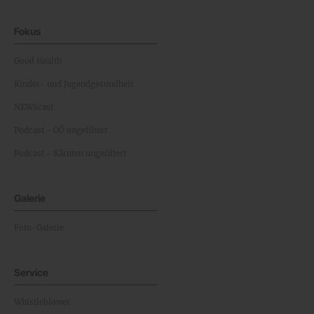
Fokus
Good Health
Kinder- und Jugendgesundheit
NEWScast
Podcast - OÖ ungefiltert
Podcast - Kärnten ungefiltert
Galerie
Foto-Galerie
Service
Whistleblower