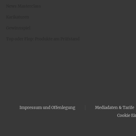
News Masterclass
Karikaturen
Gewinnspiel
Top oder Flop: Produkte am Prüfstand
Impressum und Offenlegung
Mediadaten & Tarife
Cookie Ei