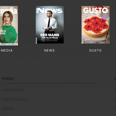
-MEDIA
NEWS
GUSTO
Politik
Politik Inland
Politik Ausland
K
Wahlen