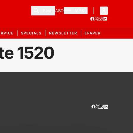
Suche
ABO
MENÜ
ERVICE
SPECIALS
NEWSLETTER
EPAPER
ite 1520