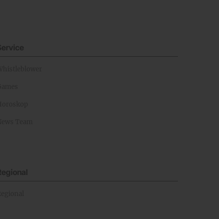
Service
Whistleblower
Games
Horoskop
News Team
Regional
Regional