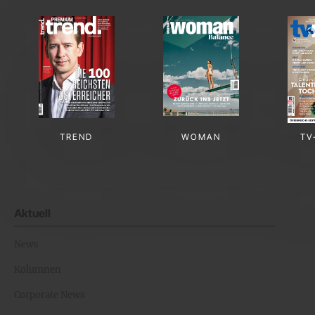
TREND
WOMAN
TV
Aktuell
News
Kolumnen
Corporate News