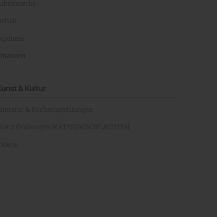
rbeitsrecht
Gehalt
Business
Finanzen
Kunst & Kultur
Literatur & Buchempfehlungen
Franz Grabmayrs MATERIALSCHLACHTEN
Videos