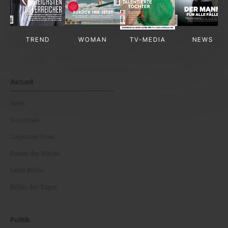
TREND
WOMAN
TV-MEDIA
NEWS
Aktuell
News
Kolumnen
Corporate News
Events der Woche
Leute Bilder
Bilder des Tages
Politik