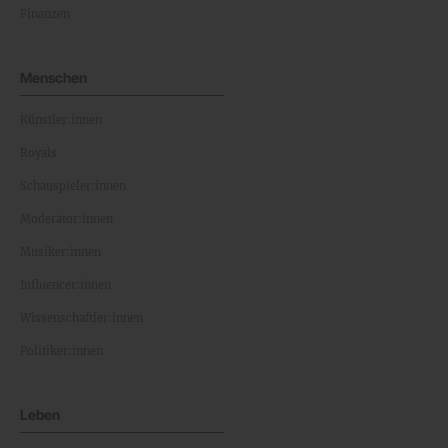
Finanzen
Menschen
Künstler:innen
Royals
Schauspieler:innen
Moderator:innen
Musiker:innen
Influencer:innen
Wissenschaftler:innen
Politiker:innen
Leben