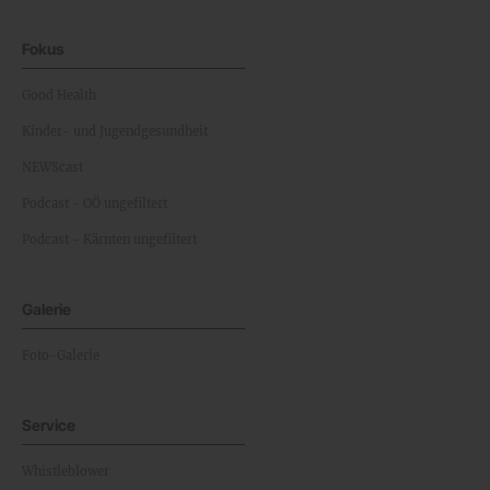
Fokus
Good Health
Kinder- und Jugendgesundheit
NEWScast
Podcast - OÖ ungefiltert
Podcast - Kärnten ungefiltert
Galerie
Foto-Galerie
Service
Whistleblower