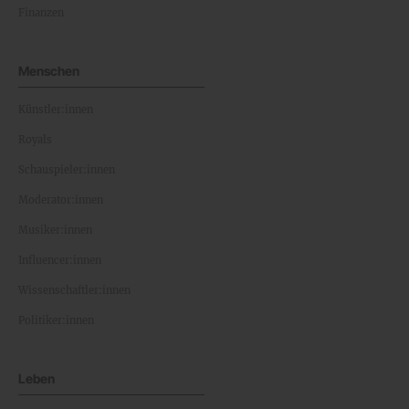
Finanzen
Menschen
Künstler:innen
Royals
Schauspieler:innen
Moderator:innen
Musiker:innen
Influencer:innen
Wissenschaftler:innen
Politiker:innen
Leben