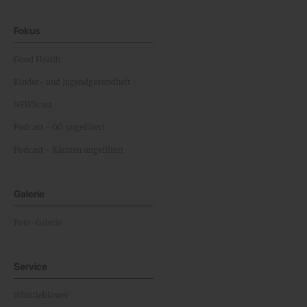
Fokus
Good Health
Kinder- und Jugendgesundheit
NEWScast
Podcast - OÖ ungefiltert
Podcast - Kärnten ungefiltert
Galerie
Foto-Galerie
Service
Whistleblower