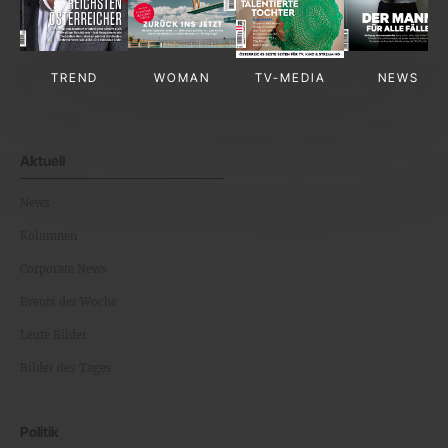
TREND
WOMAN
TV-MEDIA
NEWS
Aktuell
News
Kolumnen
Corporate News
Events der Woche
Leute Bilder
Bilder des Tages
Politik