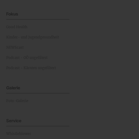
Fokus
Good Health
Kinder- und Jugendgesundheit
NEWScast
Podcast - OÖ ungefiltert
Podcast - Kärnten ungefiltert
Galerie
Foto-Galerie
Service
Whistleblower