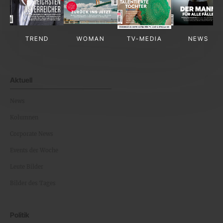
TREND
WOMAN
TV-MEDIA
NEWS
Aktuell
News
Kolumnen
Corporate News
Events der Woche
Leute Bilder
Bilder des Tages
Politik