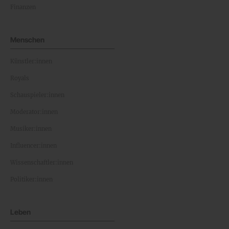
Finanzen
Menschen
Künstler:innen
Royals
Schauspieler:innen
Moderator:innen
Musiker:innen
Influencer:innen
Wissenschaftler:innen
Politiker:innen
Leben