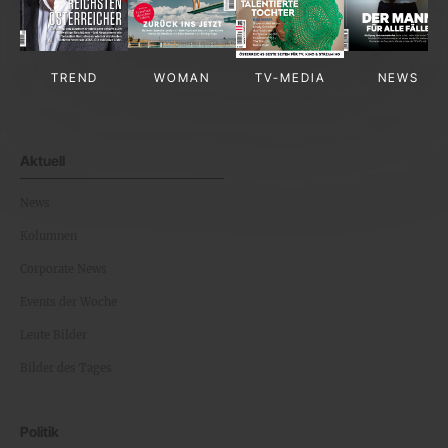
TREND
WOMAN
TV-MEDIA
NEWS
Aktuell
News
Kolumnen
Corporate News
Events der Woche
Leute Bilder
Bilder des Tages
Politik