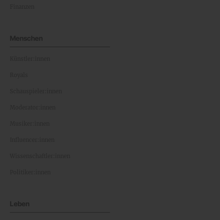
Finanzen
Menschen
Künstler:innen
Royals
Schauspieler:innen
Moderator:innen
Musiker:innen
Influencer:innen
Wissenschaftler:innen
Politiker:innen
Leben