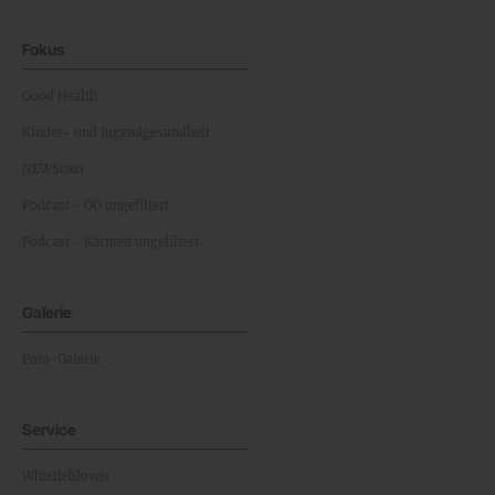
Fokus
Good Health
Kinder- und Jugendgesundheit
NEWScast
Podcast - OÖ ungefiltert
Podcast - Kärnten ungefiltert
Galerie
Foto-Galerie
Service
Whistleblower