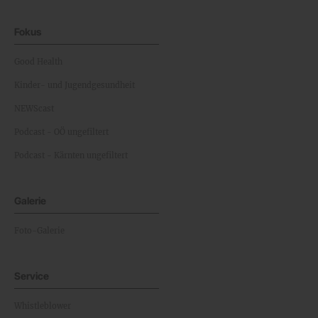
Fokus
Good Health
Kinder- und Jugendgesundheit
NEWScast
Podcast - OÖ ungefiltert
Podcast - Kärnten ungefiltert
Galerie
Foto-Galerie
Service
Whistleblower