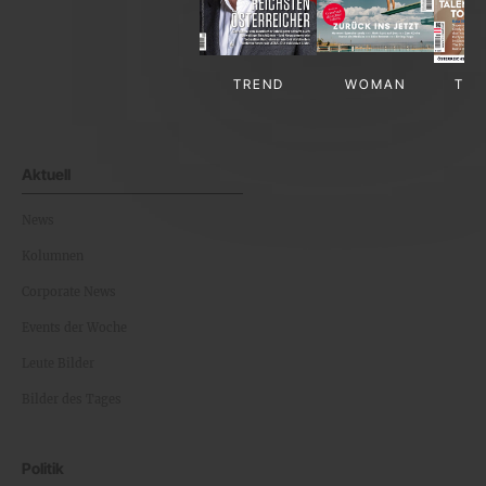
TREND
WOMAN
TV-
Aktuell
News
Kolumnen
Corporate News
Events der Woche
Leute Bilder
Bilder des Tages
Politik