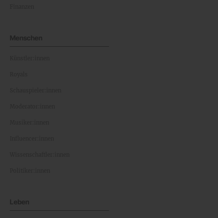
Finanzen
Menschen
Künstler:innen
Royals
Schauspieler:innen
Moderator:innen
Musiker:innen
Influencer:innen
Wissenschaftler:innen
Politiker:innen
Leben