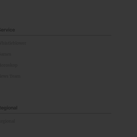
Service
Whistleblower
Games
Horoskop
News Team
Regional
Regional