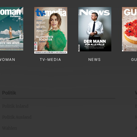
WOMAN
TV-MEDIA
NEWS
G
Politik
Politik Inland
Politik Ausland
K
Wahlen