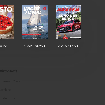
USTO
YACHTREVUE
AUTOREVUE
Wirtschaft
Business Class
arriere
Ausbildung