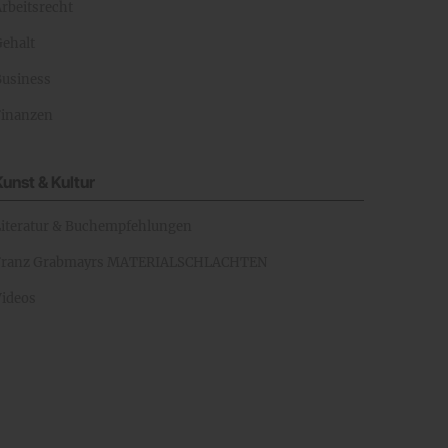
rbeitsrecht
Gehalt
Business
Finanzen
Kunst & Kultur
Literatur & Buchempfehlungen
Franz Grabmayrs MATERIALSCHLACHTEN
Videos