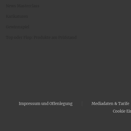
News Masterclass
Karikaturen
Gewinnspiel
Top oder Flop: Produkte am Prüfstand
Impressum und Offenlegung
Mediadaten & Tarife
Cookie Ei