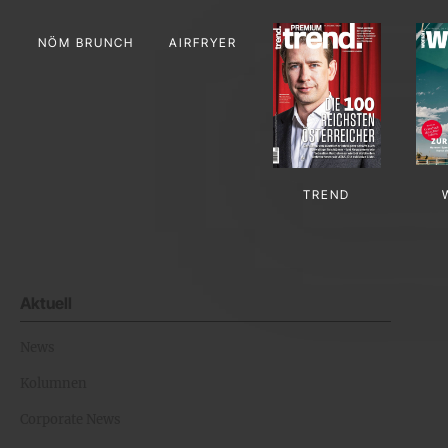
NÖM BRUNCH
AIRFRYER
TREND
Aktuell
News
Kolumnen
Corporate News