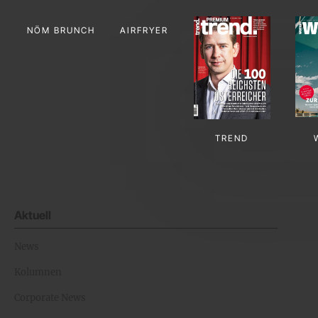
NÖM BRUNCH
AIRFRYER
TREND
Aktuell
News
Kolumnen
Corporate News