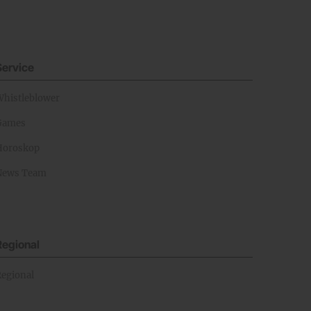
Service
Whistleblower
Games
Horoskop
News Team
Regional
Regional