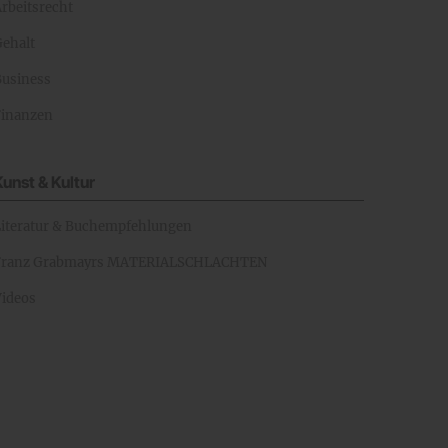
rbeitsrecht
Gehalt
Business
Finanzen
Kunst & Kultur
Literatur & Buchempfehlungen
Franz Grabmayrs MATERIALSCHLACHTEN
Videos