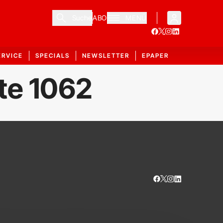
Suche
ABO
MENÜ
ERVICE
SPECIALS
NEWSLETTER
EPAPER
ite 1062