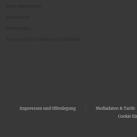
News Masterclass
Karikaturen
Gewinnspiel
Top oder Flop: Produkte am Prüfstand
Impressum und Offenlegung
Mediadaten & Tarife
Cookie Ei