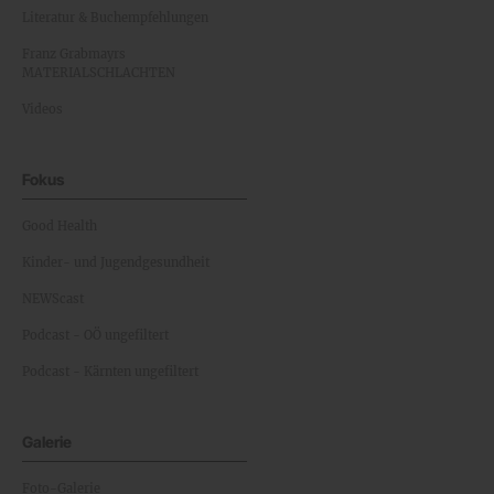
Literatur & Buchempfehlungen
Franz Grabmayrs
MATERIALSCHLACHTEN
Videos
Fokus
Good Health
Kinder- und Jugendgesundheit
NEWScast
Podcast - OÖ ungefiltert
Podcast - Kärnten ungefiltert
Galerie
Foto-Galerie