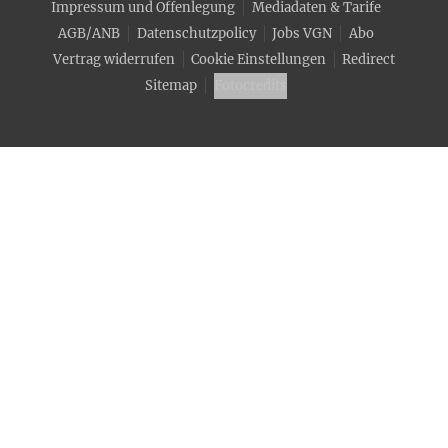
Impressum und Offenlegung
Mediadaten & Tarife
AGB/ANB
Datenschutzpolicy
Jobs VGN
Abo
Vertrag widerrufen
Cookie Einstellungen
Redirect
Sitemap
Fotocredits