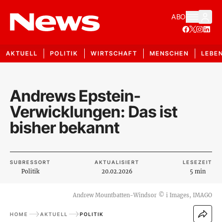
ABO
AKTUELL
POLITIK
WIRTSCHAFT
MENSCHEN
LEBE
Andrews Epstein-
Verwicklungen: Das ist
bisher bekannt
SUBRESSORT
AKTUALISIERT
LESEZEIT
Politik
20.02.2026
5 min
Andrew Mountbatten-Windsor
©
i Images, IMAGO
HOME
AKTUELL
POLITIK