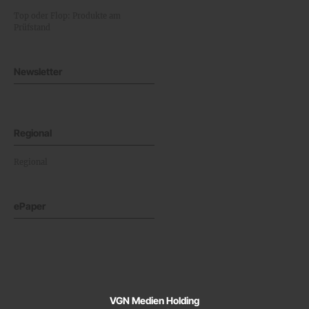
Top oder Flop: Produkte am
Prüfstand
Newsletter
Regional
Regional
ePaper
VGN Medien Holding