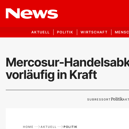
AKTUELL
POLITIK
WIRTSCHAFT
MENS
Mercosur-Handelsabko
vorläufig in Kraft
Politik
SUBRESSORT
AKT
HOME
AKTUELL
POLITIK