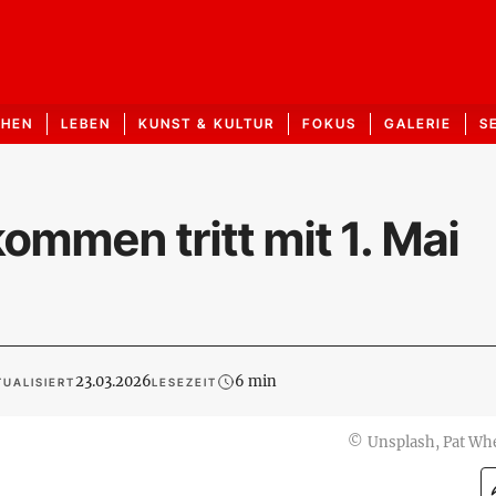
CHEN
LEBEN
KUNST & KULTUR
FOKUS
GALERIE
S
mmen tritt mit 1. Mai
23.03.2026
6 min
UALISIERT
LESEZEIT
©
Unsplash, Pat Wh