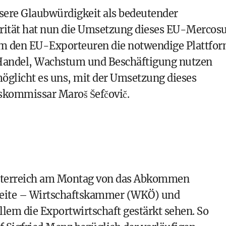
nsere Glaubwürdigkeit als bedeutender
orität hat nun die Umsetzung dieses EU-Mercos
m den EU-Exporteuren die notwendige Plattfo
r Handel, Wachstum und Beschäftigung nutzen
öglicht es uns, mit der Umsetzung dieses
skommissar Maroš Šefčovič.
sterreich am Montag von das Abkommen
 Seite – Wirtschaftskammer (WKÖ) und
allem die Exportwirtschaft gestärkt sehen. So