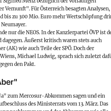
Sigfried Menz bezüglich der vorläufigen
 Vernunft". Für Österreich besagten Analysen,
und bis zu 300 Mio. Euro mehr Wertschöpfung dri
h Neumayer.
e nur die NEOS. In der Kanzlerpartei ÖVP ist d
 dagegen. Äußerst kritisch waren stets auch
 (AK) wie auch Teile der SPÖ. Doch der
Wiens, Michael Ludwig, sprach sich zuletzt daf
 gegen den Pakt.
Aber"
z "Ja" zum Mercosur-Abkommen sagen und ein
ufbeschluss des Ministerrats vom 13. März. Das