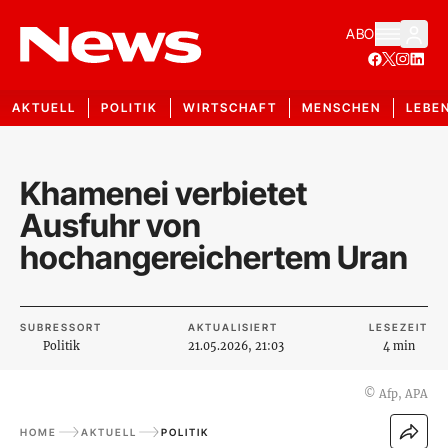
ABO
AKTUELL
POLITIK
WIRTSCHAFT
MENSCHEN
LEBE
Khamenei verbietet
Ausfuhr von
hochangereichertem Uran
SUBRESSORT
AKTUALISIERT
LESEZEIT
Politik
21.05.2026, 21:03
4 min
©
Afp, APA
HOME
AKTUELL
POLITIK