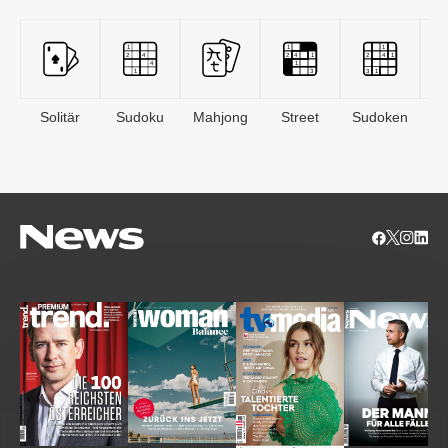
Solitär
Sudoku
Mahjong
Street
Sudoken
B
S