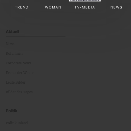
TREND
WOMAN
TV-MEDIA
NEWS
Aktuell
News
Kolumnen
Corporate News
Events der Woche
Leute Bilder
Bilder des Tages
Politik
Politik Inland