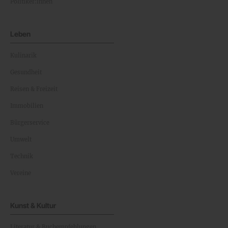
Politiker:innen
Leben
Kulinarik
Gesundheit
Reisen & Freizeit
Immobilien
Bürgerservice
Umwelt
Technik
Vereine
Kunst & Kultur
Literatur & Buchempfehlungen