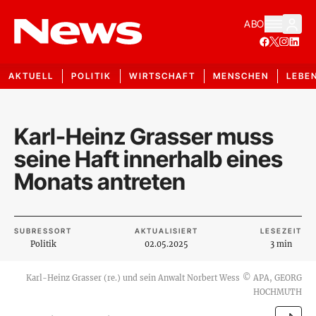
ABO
AKTUELL
POLITIK
WIRTSCHAFT
MENSCHEN
LEBE
Karl-Heinz Grasser muss
seine Haft innerhalb eines
Monats antreten
SUBRESSORT
AKTUALISIERT
LESEZEIT
Politik
02.05.2025
3 min
Karl-Heinz Grasser (re.) und sein Anwalt Norbert Wess
©
APA, GEORG
HOCHMUTH