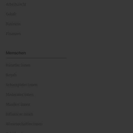
Arbeitsrecht
Gehalt
Business
Finanzen
Menschen
Künstler:innen
Royals
Schauspieler:innen
Moderator:innen
Musiker:innen
Influencer:innen
Wissenschaftler:innen