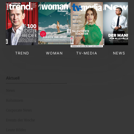
TREND
WOMAN
TV-MEDIA
NEWS
Aktuell
News
Kolumnen
Corporate News
Events der Woche
Leute Bilder