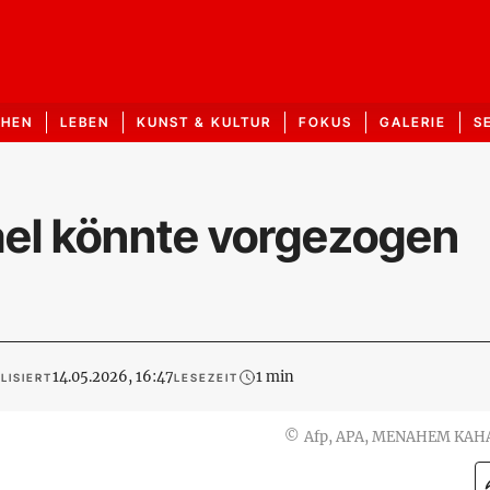
CHEN
LEBEN
KUNST & KULTUR
FOKUS
GALERIE
S
ael könnte vorgezogen
14.05.2026, 16:47
1 min
LISIERT
LESEZEIT
©
Afp, APA, MENAHEM KAH