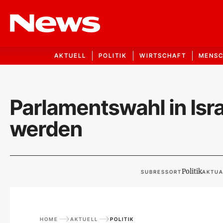
AKTUELL
POLITIK
WIRTSCHAFT
MENS
Parlamentswahl in Isr
werden
Politik
SUBRESSORT
AKTUA
HOME
AKTUELL
POLITIK