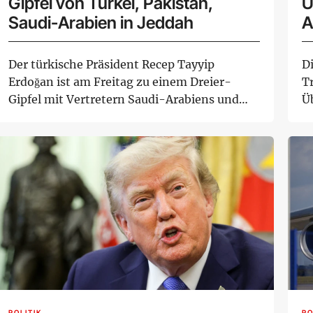
Gipfel von Türkei, Pakistan,
U
Saudi-Arabien in Jeddah
A
Der türkische Präsident Recep Tayyip
D
Erdoğan ist am Freitag zu einem Dreier-
T
Gipfel mit Vertretern Saudi-Arabiens und
Ü
Pakistans in ...
An
POLITIK
PO