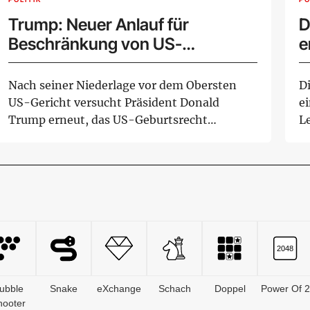
Trump: Neuer Anlauf für
D
Beschränkung von US-
e
Geburtsrecht
Nach seiner Niederlage vor dem Obersten
Di
US-Gericht versucht Präsident Donald
e
Trump erneut, das US-Geburtsrecht
L
bestimmter Gruppen ...
In
ubble
Snake
eXchange
Schach
Doppel
Power Of 2
hooter