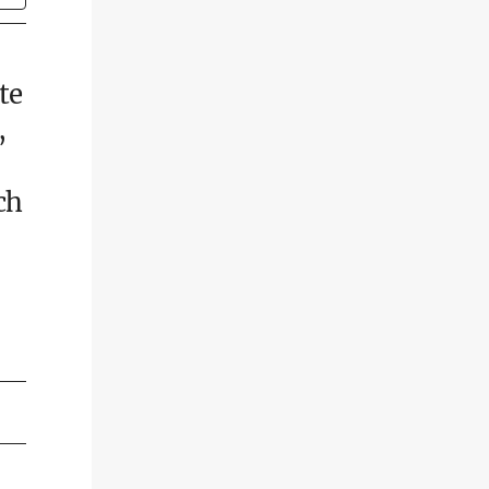
te
,
ch