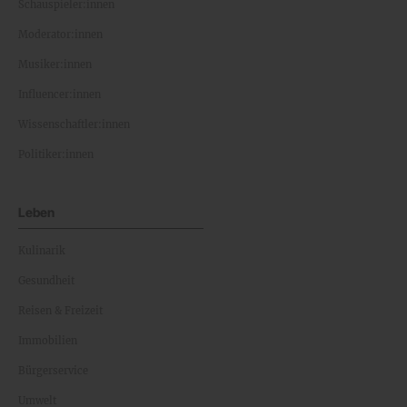
Schauspieler:innen
Moderator:innen
Musiker:innen
Influencer:innen
Wissenschaftler:innen
Politiker:innen
Leben
Kulinarik
Gesundheit
Reisen & Freizeit
Immobilien
Bürgerservice
Umwelt