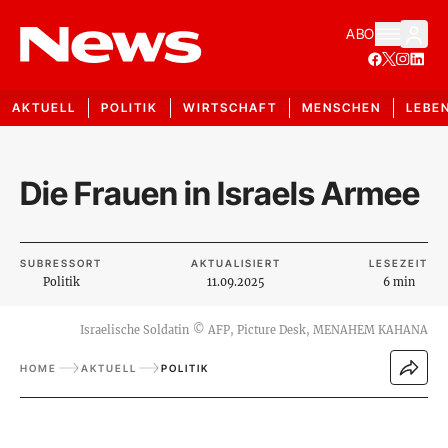
ABO
AKTUELL
POLITIK
WIRTSCHAFT
MENSCHEN
LEBE
Die Frauen in Israels Armee
SUBRESSORT
AKTUALISIERT
LESEZEIT
Politik
11.09.2025
6 min
Israelische Soldatin
©
AFP, Picture Desk, MENAHEM KAHANA
HOME
AKTUELL
POLITIK