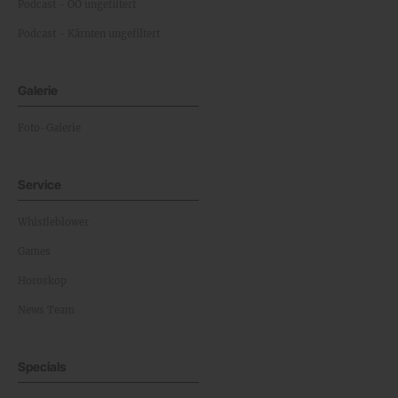
Podcast - OÖ ungefiltert
Podcast - Kärnten ungefiltert
Galerie
Foto-Galerie
Service
Whistleblower
Games
Horoskop
News Team
Specials