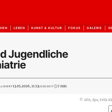
CHEN
LEBEN
KUNST & KULTUR
FOKUS
GALERIE
S
d Jugendliche
iatrie
13.05.2026, 11:13
7 min
LISIERT
LESEZEIT
©
APA, dpa, Felix Kä