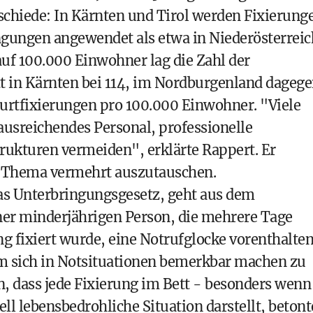
schiede: In Kärnten und Tirol werden Fixierung
ngungen angewendet als etwa in Niederösterreic
f 100.000 Einwohner lag die Zahl der
t in Kärnten bei 114, im Nordburgenland dageg
 Gurtfixierungen pro 100.000 Einwohner. "Viele
sreichendes Personal, professionelle
rukturen vermeiden", erklärte Rappert. Er
em Thema vermehrt auszutauschen.
 das Unterbringungsgesetz, geht aus dem
iner minderjährigen Person, die mehrere Tage
 fixiert wurde, eine Notrufglocke vorenthalten
 um sich in Notsituationen bemerkbar machen zu
, dass jede Fixierung im Bett - besonders wenn
ell lebensbedrohliche Situation darstellt, betont