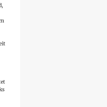
d,
rn
eit
tet
ks