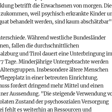
klung betrifft die Erwachsenen von morgen. Die
m zukommen, weil psychisch erkrankte Kinder u
quat behandelt werden, sind kaum abschätzbar"
Unterschiede. Während westliche Bundesländer
en, fallen die durchschnittlichen
Salzburg und Tirol dauert eine Unterbringung i
,77 Tage. Minderjährige Untergebrachte werden
r Altersgruppen. Insbesondere ältere Menschen
legeplatz in einer betreuten Einrichtung.
uss fordert dringend mehr Mittel und einen
einer Aussendung. "Die steigende Verwendung v
olaten Zustand der psychosozialen Versorgung
i fehlt es weiterhin an Ressourcen und