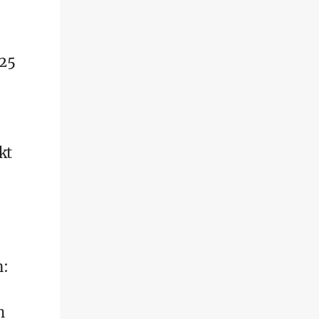
025
kt
n:
h