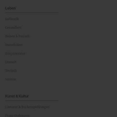
Leben
Kulinarik
Gesundheit
Reisen & Freizeit
Immobilien
Bürgerservice
Umwelt
Technik
Vereine
Kunst & Kultur
Literatur & Buchempfehlungen
Franz Grabmayrs