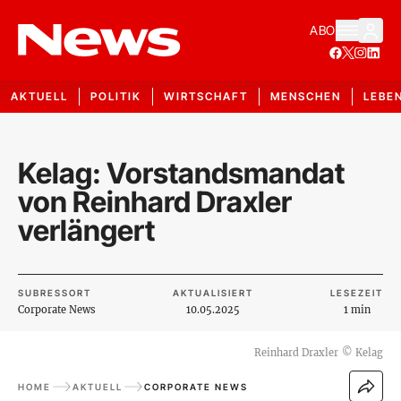
ABO
AKTUELL
POLITIK
WIRTSCHAFT
MENSCHEN
LEBE
Kelag: Vorstandsmandat
von Reinhard Draxler
verlängert
SUBRESSORT
AKTUALISIERT
LESEZEIT
Corporate News
10.05.2025
1 min
Reinhard Draxler
©
Kelag
HOME
AKTUELL
CORPORATE NEWS