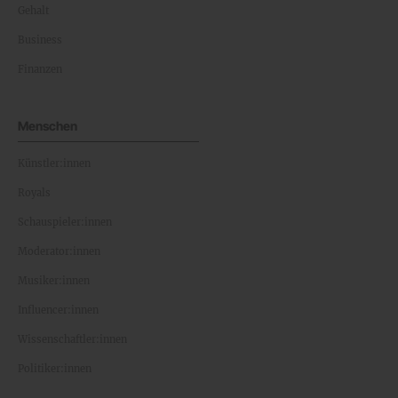
Gehalt
Business
Finanzen
Menschen
Künstler:innen
Royals
Schauspieler:innen
Moderator:innen
Musiker:innen
Influencer:innen
Wissenschaftler:innen
Politiker:innen