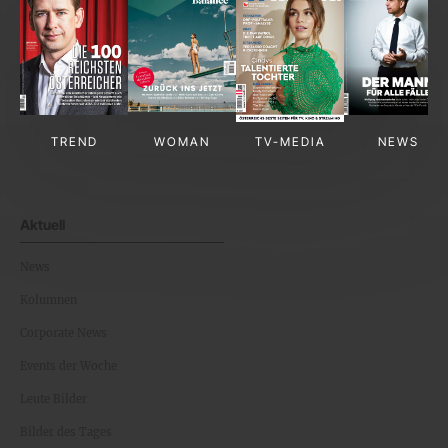
TREND
WOMAN
TV-MEDIA
NEWS
Aktuell
News
Kolumnen
Corporate News
Events der Woche
Leute Bilder
Bilder des Tages