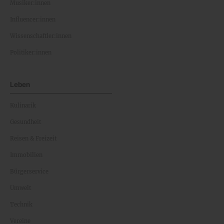
Musiker:innen
Influencer:innen
Wissenschaftler:innen
Politiker:innen
Leben
Kulinarik
Gesundheit
Reisen & Freizeit
Immobilien
Bürgerservice
Umwelt
Technik
Vereine