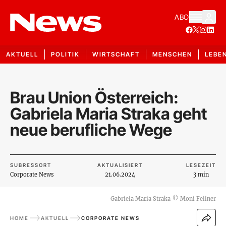
ABO
AKTUELL
POLITIK
WIRTSCHAFT
MENSCHEN
LEBE
Brau Union Österreich:
Gabriela Maria Straka geht
neue berufliche Wege
SUBRESSORT
AKTUALISIERT
LESEZEIT
Corporate News
21.06.2024
3 min
Gabriela Maria Straka
©
Moni Fellner
HOME
AKTUELL
CORPORATE NEWS