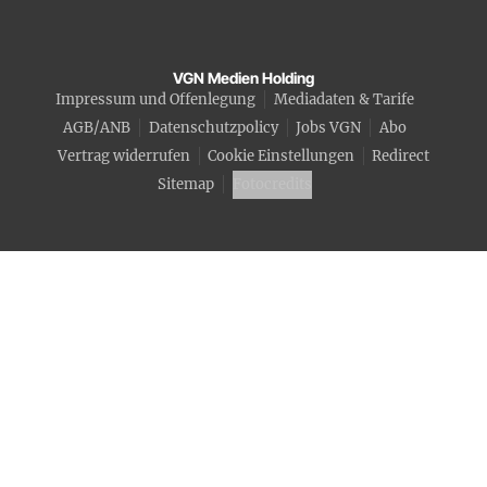
VGN Medien Holding
Impressum und Offenlegung
Mediadaten & Tarife
AGB/ANB
Datenschutzpolicy
Jobs VGN
Abo
Vertrag widerrufen
Cookie Einstellungen
Redirect
Sitemap
Fotocredits