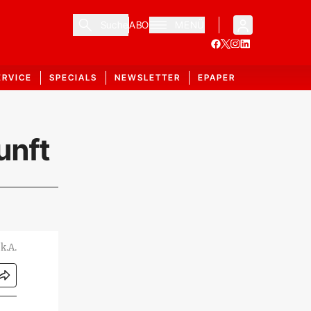
Suche
ABO
MENÜ
ERVICE
SPECIALS
NEWSLETTER
EPAPER
unft
k.A.