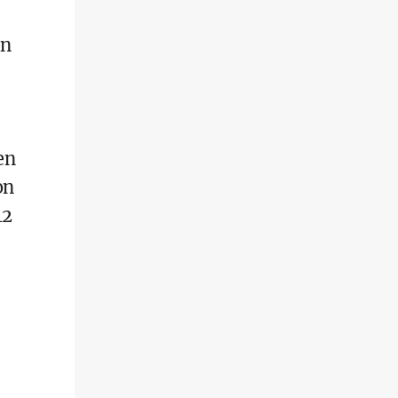
in
en
on
12