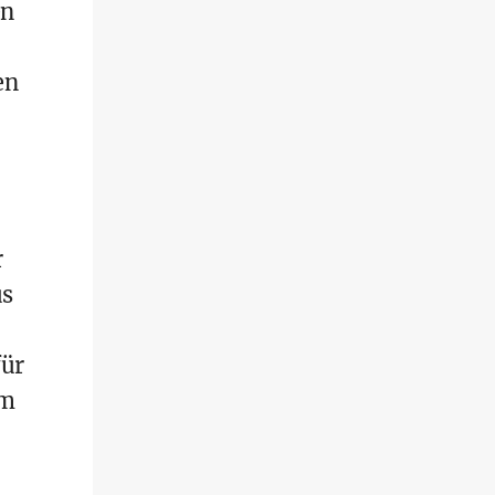
en
en
r
us
für
um