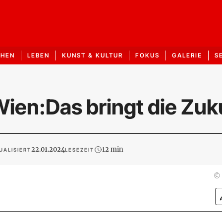
CHEN
LEBEN
KUNST & KULTUR
FOKUS
GALERIE
S
en:Das bringt die Zuk
22.01.2024
12 min
UALISIERT
LESEZEIT
©