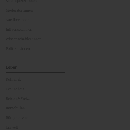
Schauspieler:innen
Moderator:innen
Musiker:innen
Influencer:innen
Wissenschaftler:innen
Politiker:innen
Leben
Kulinarik
Gesundheit
Reisen & Freizeit
Immobilien
Bürgerservice
Umwelt