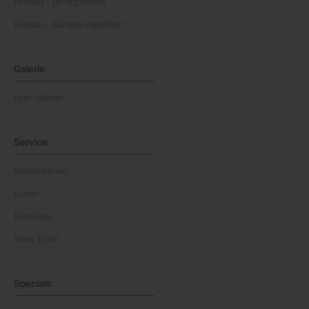
Podcast - OÖ ungefiltert
Podcast - Kärnten ungefiltert
Galerie
Foto-Galerie
Service
Whistleblower
Games
Horoskop
News Team
Specials