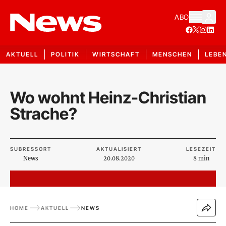
ABO
AKTUELL
POLITIK
WIRTSCHAFT
MENSCHEN
LEBE
Wo wohnt Heinz-Christian
Strache?
SUBRESSORT
AKTUALISIERT
LESEZEIT
News
20.08.2020
8 min
HOME
AKTUELL
NEWS