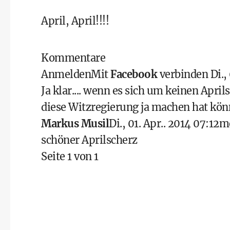
April, April!!!!
Kommentare
Anmelden
Mit
Facebook
verbinden
Di.,
Ja klar.... wenn es sich um keinen April
diese Witzregierung ja machen hat könn
Markus Musil
Di., 01. Apr.. 2014 07:12
m
schöner Aprilscherz
Seite 1 von 1