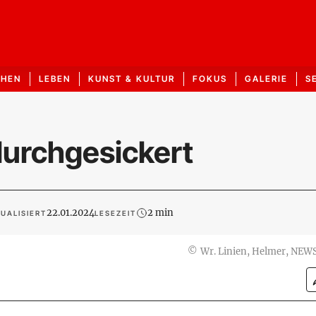
CHEN
LEBEN
KUNST & KULTUR
FOKUS
GALERIE
S
durchgesickert
22.01.2024
2 min
UALISIERT
LESEZEIT
©
Wr. Linien, Helmer, NEW