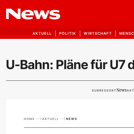
AKTUELL
POLITIK
WIRTSCHAFT
MENS
U-Bahn: Pläne für U7 
News
SUBRESSORT
AKT
HOME
AKTUELL
NEWS