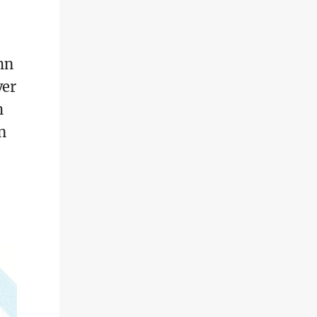
hn
ver
h
n