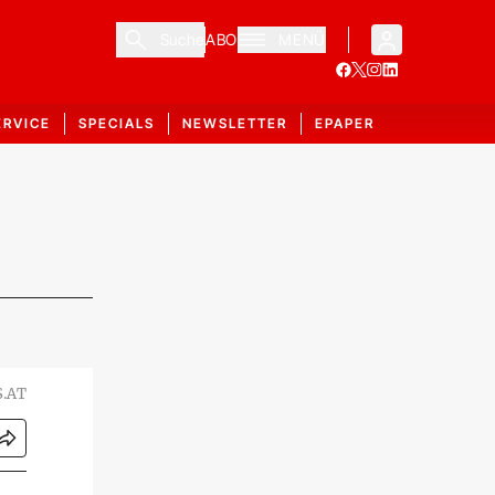
Suche
ABO
MENÜ
ERVICE
SPECIALS
NEWSLETTER
EPAPER
S.AT