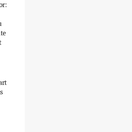
or:
u
te
t
art
ns