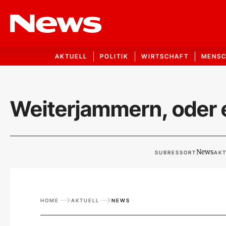
AKTUELL
POLITIK
WIRTSCHAFT
MENS
Weiterjammern, oder 
News
SUBRESSORT
AKT
HOME
AKTUELL
NEWS