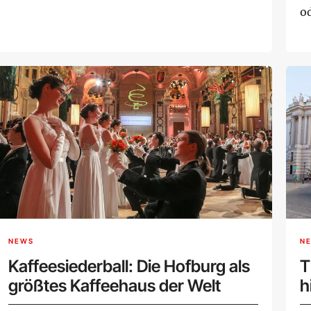
o
NEWS
N
Kaffeesiederball: Die Hofburg als
T
größtes Kaffeehaus der Welt
h