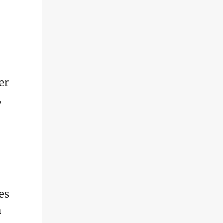
er
,
es
n