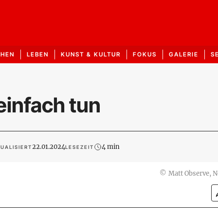
CHEN
LEBEN
KUNST & KULTUR
FOKUS
GALERIE
S
einfach tun
22.01.2024
4 min
UALISIERT
LESEZEIT
©
Matt Observe, 