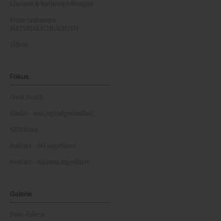
Literatur & Buchempfehlungen
Franz Grabmayrs
MATERIALSCHLACHTEN
Videos
Fokus
Good Health
Kinder- und Jugendgesundheit
NEWScast
Podcast - OÖ ungefiltert
Podcast - Kärnten ungefiltert
Galerie
Foto-Galerie