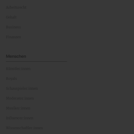
Arbeitsrecht
Gehalt
Business
Finanzen
Menschen
Künstler:innen
Royals
Schauspieler:innen
Moderator:innen
Musiker:innen
Influencer:innen
Wissenschaftler:innen