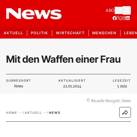
ABO
AKTUELL
POLITIK
WIRTSCHAFT
MENSCHEN
LEBE
Mit den Waffen einer Frau
SUBRESSORT
AKTUALISIERT
LESEZEIT
News
22.01.2024
5 min
©
Ricardo Herrgott, News
HOME
AKTUELL
NEWS