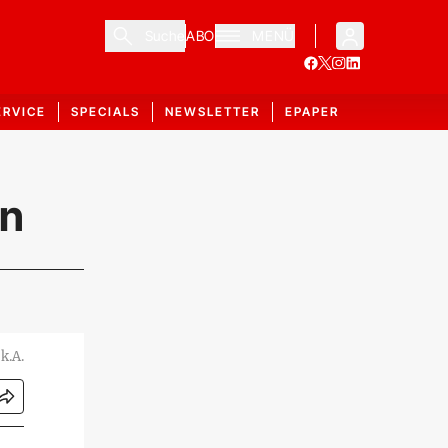
Suche
ABO
MENÜ
ERVICE
SPECIALS
NEWSLETTER
EPAPER
en
k.A.