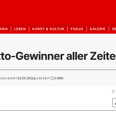
CHEN
LEBEN
KUNST & KULTUR
FOKUS
GALERIE
S
tto-Gewinner aller Zeit
22.01.2024
1 min
UALISIERT
LESEZEIT
©