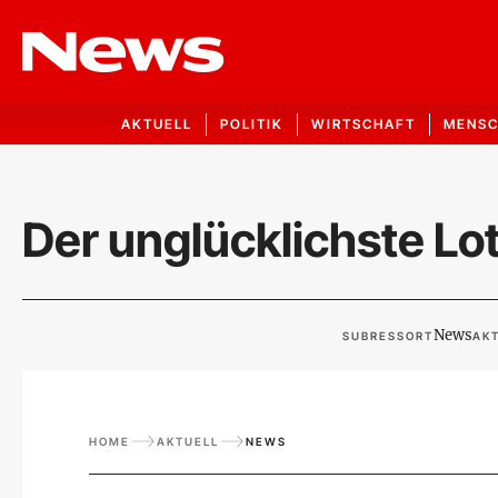
AKTUELL
POLITIK
WIRTSCHAFT
MENS
Der unglücklichste Lo
News
SUBRESSORT
AKT
HOME
AKTUELL
NEWS