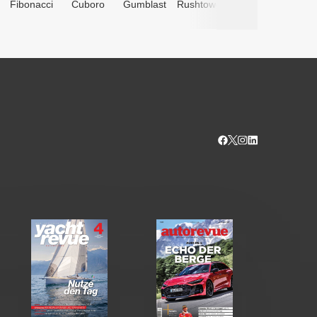
Fibonacci
Cuboro
Gumblast
Rushtower
Advents­
kalender