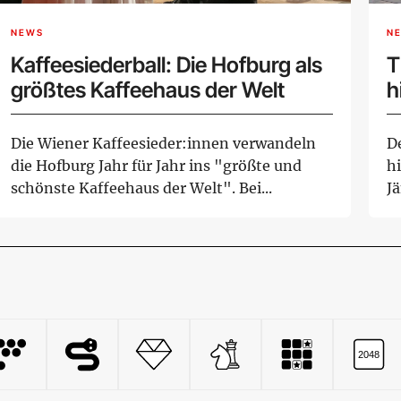
NEWS
N
Kaffeesiederball: Die Hofburg als
T
größtes Kaffeehaus der Welt
h
Die Wiener Kaffeesieder:innen verwandeln
De
die Hofburg Jahr für Jahr ins "größte und
h
schönste Kaffeehaus der Welt". Bei...
J
Wa