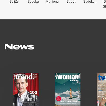
Solitär
Sudoku
Mahjong
Street
Sudoken
B
S