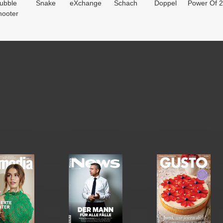
ubble
Snake
eXchange
Schach
Doppel
Power Of 2
hooter