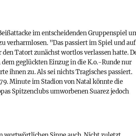
 Beißattacke im entscheidenden Gruppenspiel u
u verharmlosen. "Das passiert im Spiel und auf
 den Tatort zunächst wortlos verlassen hatte. D
h dem geglückten Einzug in die K.o.-Runde nur
 ihnen zu. Als sei nichts Tragisches passiert.
 79. Minute im Stadion von Natal könnte die
uropas Spitzenclubs umworbenen Suarez jedoch
m wortwörtlichen Sinne auch. Nicht zuletzt