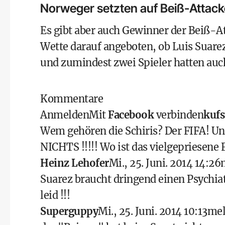
Norweger setzten auf Beiß-Attack
Es gibt aber auch Gewinner der Beiß-A
Wette darauf angeboten, ob Luis Suarez
und zumindest zwei Spieler hatten auch 
Kommentare
Anmelden
Mit
Facebook
verbinden
kufs
Wem gehören die Schiris? Der FIFA! Un
NICHTS !!!!! Wo ist das vielgepriesen
Heinz Lehofer
Mi., 25. Juni. 2014 14:26
Suarez braucht dringend einen Psychiat
leid !!!
Superguppy
Mi., 25. Juni. 2014 10:13
mel