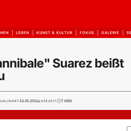
CHEN
LEBEN
KUNST & KULTUR
FOKUS
GALERIE
S
nnibale" Suarez beißt
u
22.01.2024
7 min
UALISIERT
LESEZEIT