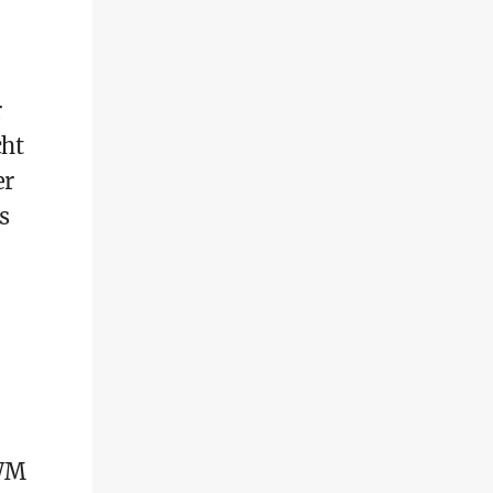
r
cht
er
s
 WM