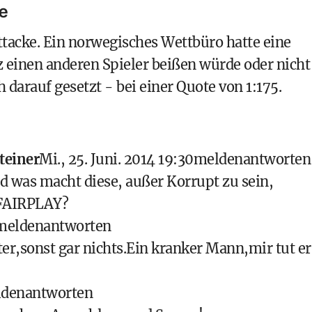
e
ttacke. Ein norwegisches Wettbüro hatte eine
 einen anderen Spieler beißen würde oder nicht
darauf gesetzt - bei einer Quote von 1:175.
teiner
Mi., 25. Juni. 2014 19:30
melden
antworten
d was macht diese, außer Korrupt zu sein,
e FAIRPLAY?
melden
antworten
er,sonst gar nichts.Ein kranker Mann,mir tut er
den
antworten