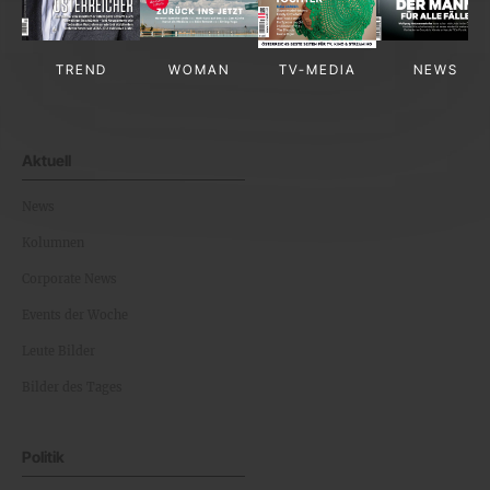
TREND
WOMAN
TV-MEDIA
NEWS
Aktuell
News
Kolumnen
Corporate News
Events der Woche
Leute Bilder
Bilder des Tages
Politik