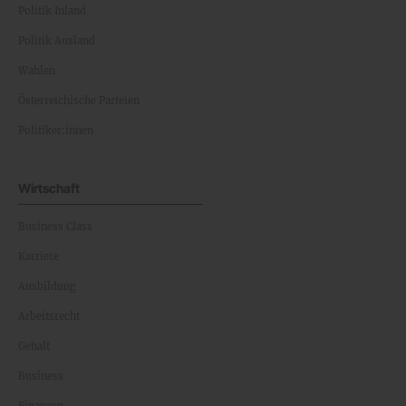
Politik Inland
Politik Ausland
Wahlen
Österreichische Parteien
Politiker:innen
Wirtschaft
Business Class
Karriere
Ausbildung
Arbeitsrecht
Gehalt
Business