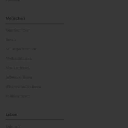
Finanzen
Menschen
Künstler:innen
Royals
Schauspieler:innen
Moderator:innen
Musiker:innen
Influencer:innen
Wissenschaftler:innen
Politiker:innen
Leben
Kulinarik