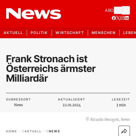
ABO
AKTUELL
POLITIK
WIRTSCHAFT
MENSCHEN
LEBE
Frank Stronach ist
Österreichs ärmster
Milliardär
SUBRESSORT
AKTUALISIERT
LESEZEIT
News
22.01.2024
3 min
©
Ricardo Herrgott, News
HOME
AKTUELL
NEWS