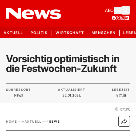
ABO
AKTUELL
POLITIK
WIRTSCHAFT
MENSCHEN
LEBE
Vorsichtig optimistisch in
die Festwochen-Zukunft
SUBRESSORT
AKTUALISIERT
LESEZEIT
News
22.01.2024
8 min
©
NEWS
HOME
AKTUELL
NEWS