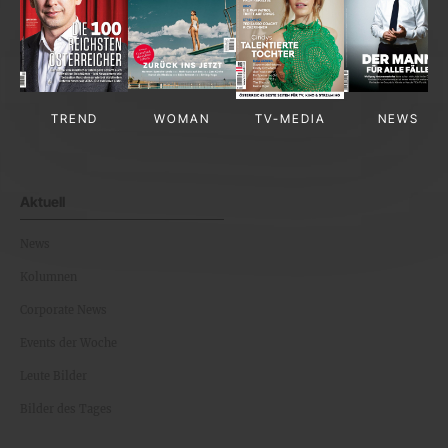
TREND
WOMAN
TV-MEDIA
NEWS
Aktuell
News
Kolumnen
Corporate News
Events der Woche
Leute Bilder
Bilder des Tages