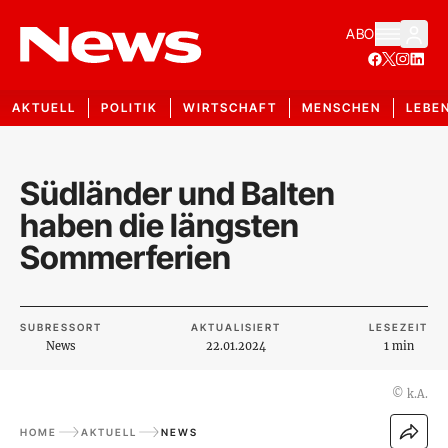
ABO
AKTUELL
POLITIK
WIRTSCHAFT
MENSCHEN
LEBE
Südländer und Balten
haben die längsten
Sommerferien
SUBRESSORT
AKTUALISIERT
LESEZEIT
News
22.01.2024
1 min
©
k.A.
HOME
AKTUELL
NEWS