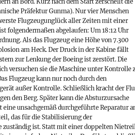
rn an Bord. Kurz nach dem Start zerschellt die
nische Präfektur Gunma). Nur vier Menschen
werste Flugzeugunglück aller Zeiten mit einer
 ist folgendermaßen abgelaufen: Um 18:12 Uhr
 Ordnung. Als das Flugzeug eine Höhe von 7.300
losion am Heck. Der Druck in der Kabine fällt
stem zur Lenkung der Boeing ist zerstört. Die
lich versuchen sie die Maschine unter Kontrolle 
 Das Flugzeug kann nur noch durch den
rät außer Kontrolle. Schließlich kracht der Fl
egen den Berg. Später kann die Absturzursache
ist eine unsachgemäß durchgeführte Reparatur 
l, das für die Stabilisierung der
zuständig ist. Statt mit einer doppelten Nietre