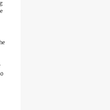
g
e
ähe
r
80