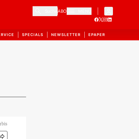
Suche
ABO
MENÜ
ERVICE
SPECIALS
NEWSLETTER
EPAPER
rbis