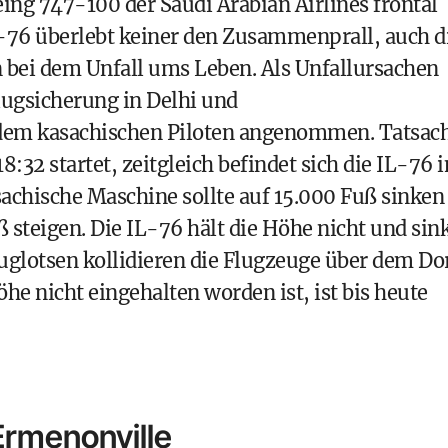
eing 747-100 der Saudi Arabian Airlines frontal
-76 überlebt keiner den Zusammenprall, auch d
 bei dem Unfall ums Leben. Als Unfallursachen
lugsicherung in Delhi und
em kasachischen Piloten angenommen. Tatsac
18:32 startet, zeitgleich befindet sich die IL-76 
achische Maschine sollte auf 15.000 Fuß sinken
 steigen. Die IL-76 hält die Höhe nicht und sin
uglotsen kollidieren die Flugzeuge über dem Do
e nicht eingehalten worden ist, ist bis heute
Ermenonville