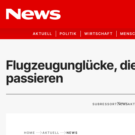
AKTUELL
POLITIK
WIRTSCHAFT
MENS
Flugzeugunglücke, die
passieren
News
SUBRESSORT
AKT
HOME
AKTUELL
NEWS