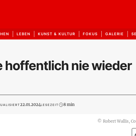
CHEN
LEBEN
KUNST & KULTUR
FOKUS
GALERIE
S
 hoffentlich nie wieder
22.01.2024
8 min
UALISIERT
LESEZEIT
©
Robert Wallis, Co