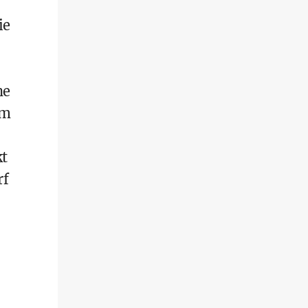
ie
he
im
kt
rf