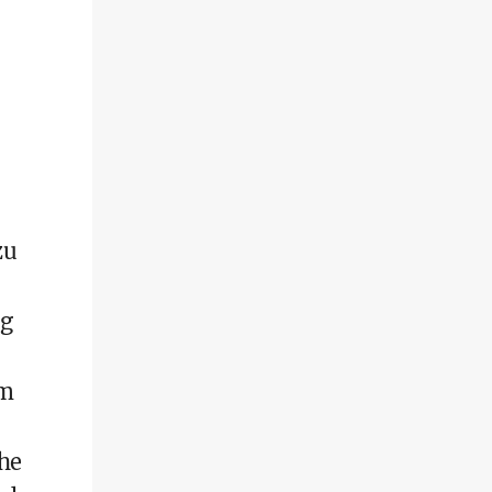
zu
ug
am
ihe