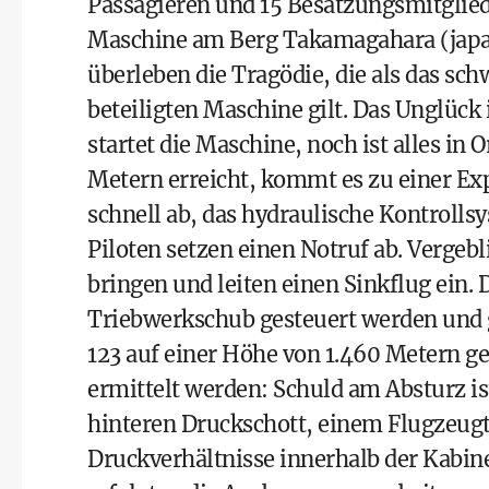
Passagieren und 15 Besatzungsmitgliede
Maschine am Berg Takamagahara (japa
überleben die Tragödie, die als das sch
beteiligten Maschine gilt. Das Unglück
startet die Maschine, noch ist alles in
Metern erreicht, kommt es zu einer Exp
schnell ab, das hydraulische Kontrollsy
Piloten setzen einen Notruf ab. Vergeb
bringen und leiten einen Sinkflug ein.
Triebwerkschub gesteuert werden und ge
123 auf einer Höhe von 1.460 Metern g
ermittelt werden: Schuld am Absturz 
hinteren Druckschott, einem Flugzeugtei
Druckverhältnisse innerhalb der Kabine 