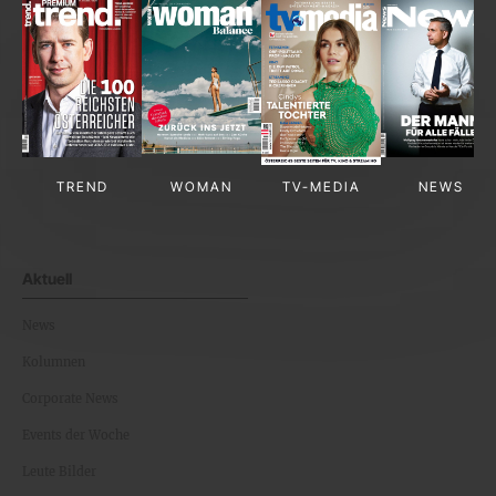
TREND
WOMAN
TV-MEDIA
NEWS
Aktuell
News
Kolumnen
Corporate News
Events der Woche
Leute Bilder