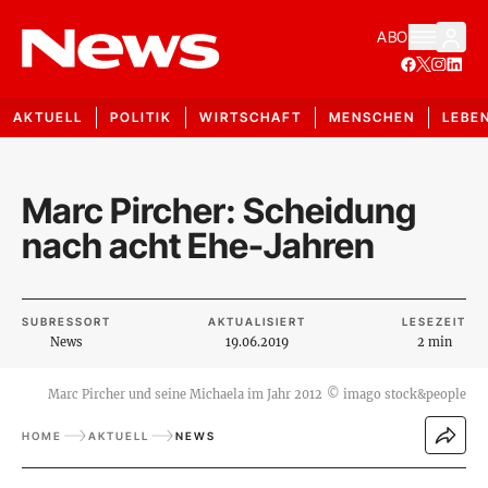
ABO
AKTUELL
POLITIK
WIRTSCHAFT
MENSCHEN
LEBE
Marc Pircher: Scheidung
nach acht Ehe-Jahren
SUBRESSORT
AKTUALISIERT
LESEZEIT
News
19.06.2019
2 min
Marc Pircher und seine Michaela im Jahr 2012
©
imago stock&people
HOME
AKTUELL
NEWS