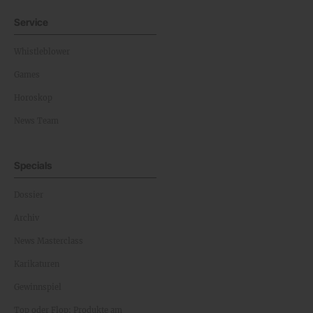
Service
Whistleblower
Games
Horoskop
News Team
Specials
Dossier
Archiv
News Masterclass
Karikaturen
Gewinnspiel
Top oder Flop: Produkte am