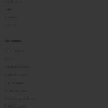
Arbeitsrecht
Gehalt
Business
Finanzen
Menschen
Künstler:innen
Royals
Schauspieler:innen
Moderator:innen
Musiker:innen
Influencer:innen
Wissenschaftler:innen
Politiker:innen