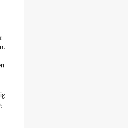
r
n.
en
ig
,