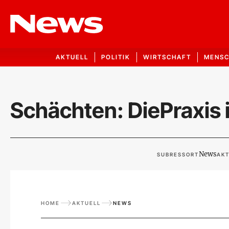
AKTUELL
POLITIK
WIRTSCHAFT
MENS
Schächten: DiePraxis 
News
SUBRESSORT
AKT
HOME
AKTUELL
NEWS