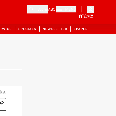
Suche
ABO
MENÜ
ERVICE
SPECIALS
NEWSLETTER
EPAPER
k.A.