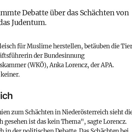
lammte Debatte über das
Schächten von
 das Judentum.
Fleisch für Muslime herstellen, betäuben die Tie
häftsführerin der Bundesinnung
tskammer (WKÖ), Anka Lorencz, der APA.
 keiner.
eich
inien zum
Schächten in Niederösterreich
sieht di
h gesehen ist das kein Thema", sagte Lorencz.
h in der politischen Debatte. Das Schächten bei