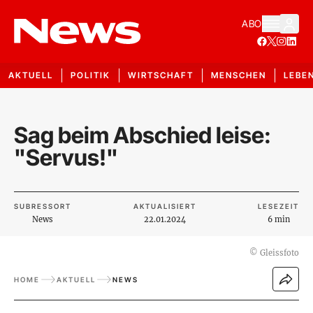
ABO
AKTUELL
POLITIK
WIRTSCHAFT
MENSCHEN
LEBE
Sag beim Abschied leise:
"Servus!"
SUBRESSORT
AKTUALISIERT
LESEZEIT
News
22.01.2024
6 min
©
Gleissfoto
HOME
AKTUELL
NEWS