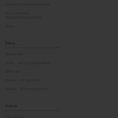
Literatur & Buchempfehlungen
Franz Grabmayrs
MATERIALSCHLACHTEN
Videos
Fokus
Good Health
Kinder- und Jugendgesundheit
NEWScast
Podcast - OÖ ungefiltert
Podcast - Kärnten ungefiltert
Galerie
Foto-Galerie