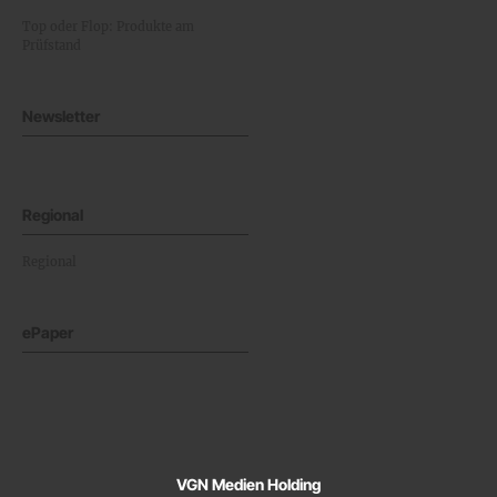
Top oder Flop: Produkte am
Prüfstand
Newsletter
Regional
Regional
ePaper
VGN Medien Holding