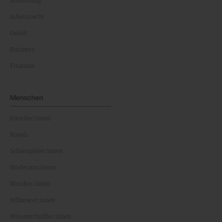
Ausbildung
Arbeitsrecht
Gehalt
Business
Finanzen
Menschen
Künstler:innen
Royals
Schauspieler:innen
Moderator:innen
Musiker:innen
Influencer:innen
Wissenschaftler:innen