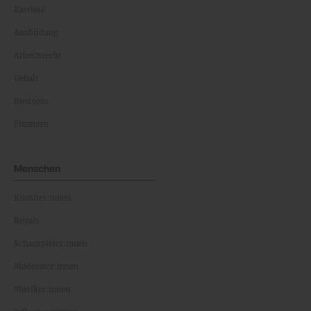
Karriere
Ausbildung
Arbeitsrecht
Gehalt
Business
Finanzen
Menschen
Künstler:innen
Royals
Schauspieler:innen
Moderator:innen
Musiker:innen