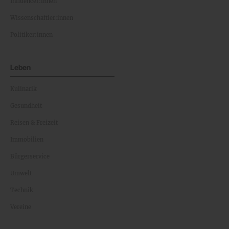
Influencer:innen
Wissenschaftler:innen
Politiker:innen
Leben
Kulinarik
Gesundheit
Reisen & Freizeit
Immobilien
Bürgerservice
Umwelt
Technik
Vereine