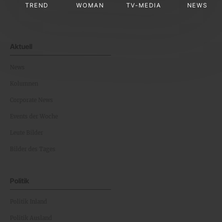
TREND
WOMAN
TV-MEDIA
NEWS
Aktuell
News
Kolumnen
Corporate News
Events der Woche
Leute Bilder
Bilder des Tages
Politik
Politik Inland
Politik Ausland