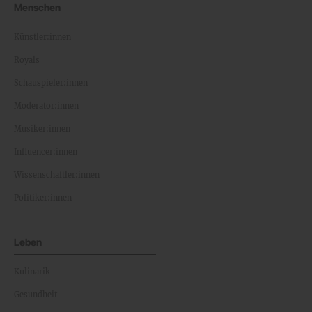
Menschen
Künstler:innen
Royals
Schauspieler:innen
Moderator:innen
Musiker:innen
Influencer:innen
Wissenschaftler:innen
Politiker:innen
Leben
Kulinarik
Gesundheit