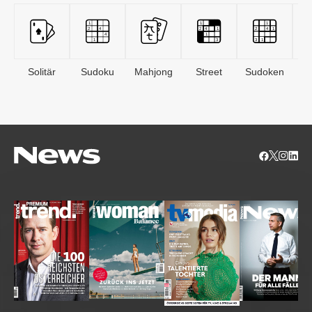
Solitär
Sudoku
Mahjong
Street
Sudoken
B
S