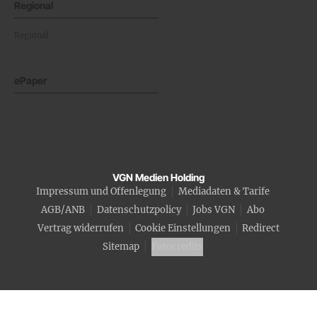
Regional
Regional
ePaper
VGN Medien Holding
Impressum und Offenlegung
Mediadaten & Tarife
AGB/ANB
Datenschutzpolicy
Jobs VGN
Abo
Vertrag widerrufen
Cookie Einstellungen
Redirect
Sitemap
Fotocredits