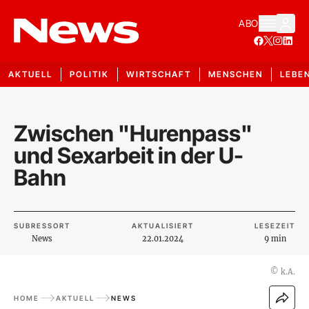
ABO
AKTUELL
POLITIK
WIRTSCHAFT
MENSCHEN
LEBE
Zwischen "Hurenpass"
und Sexarbeit in der U-
Bahn
SUBRESSORT
AKTUALISIERT
LESEZEIT
News
22.01.2024
9 min
©
k.A.
HOME
AKTUELL
NEWS