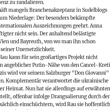
enz zu randalieren.
schäft mangels Branchenakzeptanz in Sudelblogs
e um Niederlage: Der besonders bekämpfte
nternationalen Auszeichnungen geehrt. Anna
igter nicht sein. Der anhaltend belästigte
 Wien und Bayreuth, von wo man ihn schon
 seiner Unersetzlichkeit.
u kann für sein großartiges Projekt nicht
 angeblicher Putin-Nähe von den Cancel-Kret
zis wird vor seinem Salzburger "Don Giovanni" 
en. Komplementär verantwortet die ukrainische
rer Heimat. Nun hat sie allerdings auf erwähnte
tellt, offenbar infolge Drangsalierung durch de
tsächlich einschüchtern, wird Rau sie hoffentlic