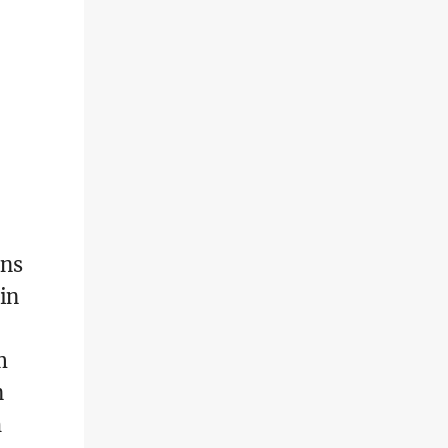
ins
in
m
n
h