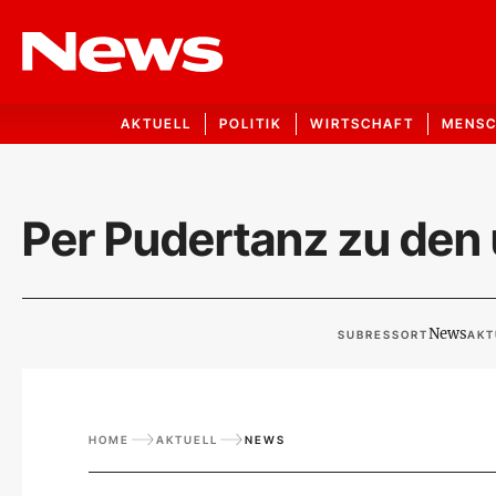
AKTUELL
POLITIK
WIRTSCHAFT
MENS
Per Pudertanz zu den
News
SUBRESSORT
AKT
HOME
AKTUELL
NEWS