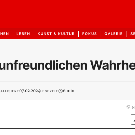
CHEN
LEBEN
KUNST & KULTUR
FOKUS
GALERIE
S
 unfreundlichen Wahrhe
07.02.2024
6 min
UALISIERT
LESEZEIT
©
N