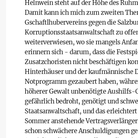
Helnwein steht auf der Höhe des Ruhm
Damit kann ich mich zum zweiten Them
Gschaftlhubervereins gegen die Salzbu
Korruptionsstaatsanwaltschaft
zu offen
weiterverwiesen, wo sie mangels Anfan
erinnern sich - darum, dass die Fest
Zusatzchoristen nicht beschäftigen k
Hinterhäuser und der kaufmännische D
Notprogramm gezaubert haben, während
höherer Gewalt unbenötigte Aushilfs-C
gefährlich bedroht, genötigt und schwe
Staatsanwaltschaft, und das erleichtert
Sommer anstehende Vertragsverlängerun
schon schwächere Anschuldigungen ge