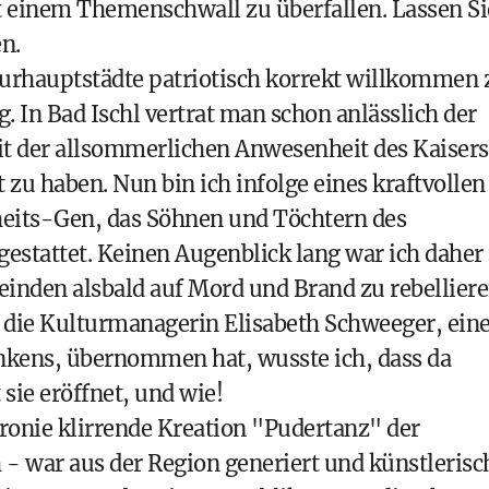
it einem Themenschwall zu überfallen. Lassen Si
n.
lturhauptstädte patriotisch korrekt willkommen 
. In Bad Ischl vertrat man schon anlässlich der
t der allsommerlichen Anwesenheit des Kaisers
t zu haben. Nun bin ich infolge eines kraftvollen
heits-Gen, das Söhnen und Töchtern des
estattet. Keinen Augenblick lang war ich daher
meinden alsbald auf Mord und Brand zu rebellier
 die Kulturmanagerin Elisabeth Schweeger, ein
enkens, übernommen hat, wusste ich, dass da
 sie eröffnet, und wie!
Ironie klirrende Kreation "Pudertanz" der
- war aus der Region generiert und künstlerisc