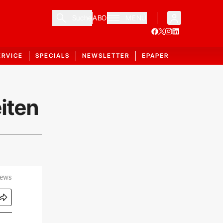
Suche
ABO
MENÜ
ERVICE
SPECIALS
NEWSLETTER
EPAPER
iten
ews