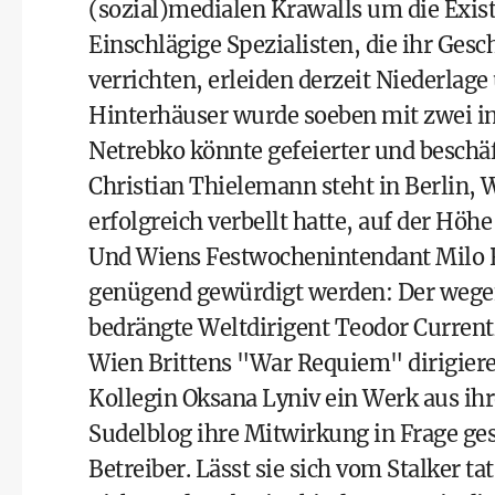
(sozial)medialen Krawalls um die Exist
Einschlägige Spezialisten, die ihr Ge
verrichten, erleiden derzeit Niederlag
Hinterhäuser wurde soeben mit zwei i
Netrebko könnte gefeierter und beschäft
Christian Thielemann steht in Berlin,
erfolgreich verbellt hatte, auf der Höhe
Und Wiens Festwochenintendant Milo Ra
genügend gewürdigt werden: Der wegen
bedrängte Weltdirigent Teodor Current
Wien Brittens "War Requiem" dirigier
Kollegin Oksana Lyniv ein Werk aus ih
Sudelblog ihre Mitwirkung in Frage ges
Betreiber. Lässt sie sich vom Stalker ta