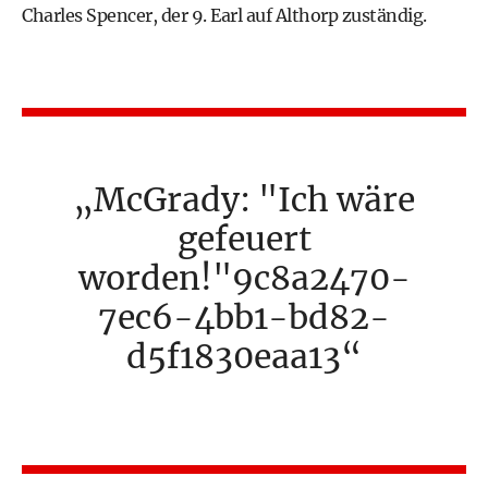
Charles Spencer, der 9. Earl auf Althorp zuständig.
McGrady: "Ich wäre
gefeuert
worden!"9c8a2470-
7ec6-4bb1-bd82-
d5f1830eaa13