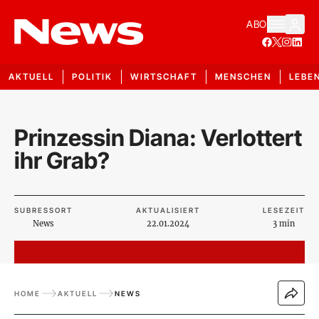
ABO
AKTUELL
POLITIK
WIRTSCHAFT
MENSCHEN
LEBE
Prinzessin Diana: Verlottert
ihr Grab?
SUBRESSORT
AKTUALISIERT
LESEZEIT
News
22.01.2024
3 min
HOME
AKTUELL
NEWS