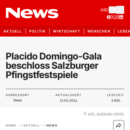
ABO
AKTUELL
POLITIK
WIRTSCHAFT
MENSCHEN
LEBE
Placido Domingo-Gala
beschloss Salzburger
Pfingstfestspiele
SUBRESSORT
AKTUALISIERT
LESEZEIT
News
21.05.2024
3 min
©
APA, BARBARA GINDL
HOME
AKTUELL
NEWS