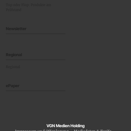
Top oder Flop: Produkte am
Prüfstand
Newsletter
Regional
Regional
ePaper
VGN Medien Holding