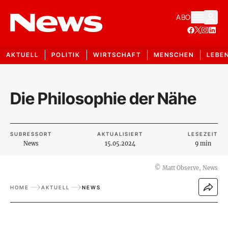
ABO
AKTUELL
POLITIK
WIRTSCHAFT
MENSCHEN
LEBE
Die Philosophie der Nähe
SUBRESSORT
AKTUALISIERT
LESEZEIT
News
15.05.2024
9 min
©
Matt Observe, News
HOME
AKTUELL
NEWS