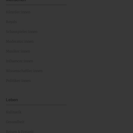
Künstler:innen
Royals
Schauspieler:innen
Moderator:innen
Musiker:innen
Influencer:innen
Wissenschaftler:innen
Politiker:innen
Leben
Kulinarik
Gesundheit
Reisen & Freizeit