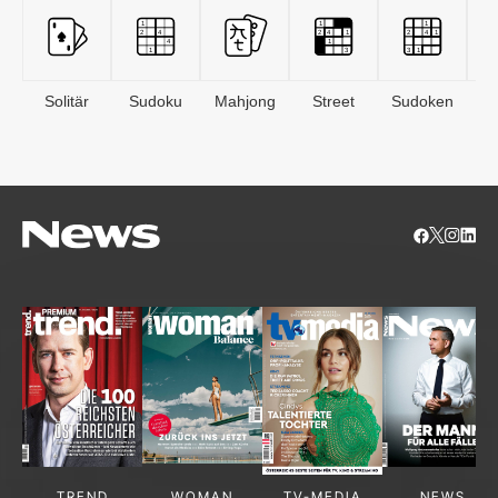
Solitär
Sudoku
Mahjong
Street
Sudoken
B
S
TREND
WOMAN
TV-MEDIA
NEWS