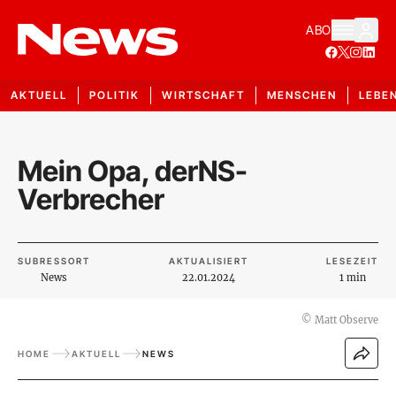
ABO
AKTUELL
POLITIK
WIRTSCHAFT
MENSCHEN
LEBE
Mein Opa, derNS-
Verbrecher
SUBRESSORT
AKTUALISIERT
LESEZEIT
News
22.01.2024
1 min
©
Matt Observe
HOME
AKTUELL
NEWS