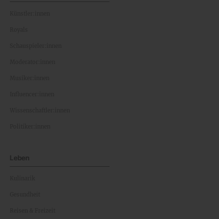
Künstler:innen
Royals
Schauspieler:innen
Moderator:innen
Musiker:innen
Influencer:innen
Wissenschaftler:innen
Politiker:innen
Leben
Kulinarik
Gesundheit
Reisen & Freizeit