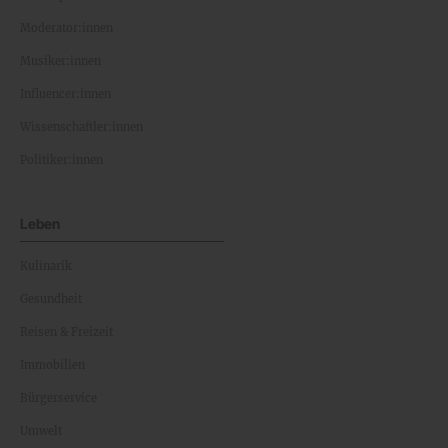
Moderator:innen
Musiker:innen
Influencer:innen
Wissenschaftler:innen
Politiker:innen
Leben
Kulinarik
Gesundheit
Reisen & Freizeit
Immobilien
Bürgerservice
Umwelt