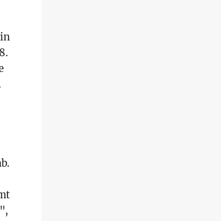
in
8.
e
.
b.
mmt
",