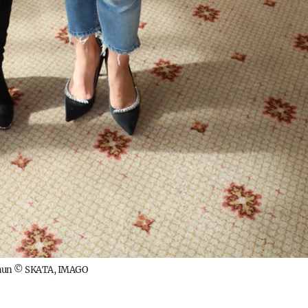
aun
©
SKATA, IMAGO