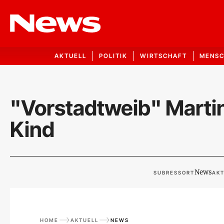
AKTUELL
POLITIK
WIRTSCHAFT
MENS
"Vorstadtweib" Martin
Kind
News
SUBRESSORT
AKT
HOME
AKTUELL
NEWS