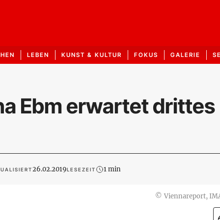
CHEN
LEBEN
KUNST & KULTUR
FOKUS
GALERIE
S
a Ebm erwartet drittes
26.02.2019
1 min
UALISIERT
LESEZEIT
©
Viennareport, I