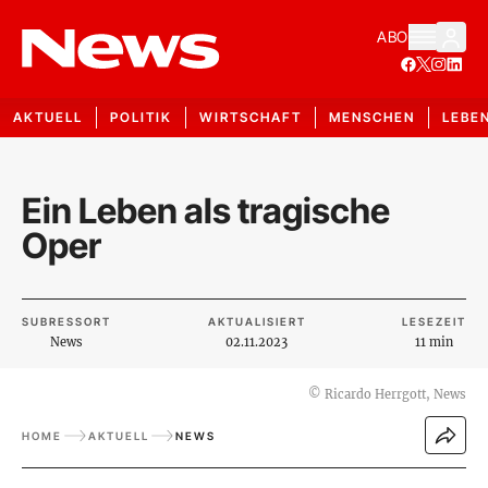
ABO
AKTUELL
POLITIK
WIRTSCHAFT
MENSCHEN
LEBE
Ein Leben als tragische
Oper
SUBRESSORT
AKTUALISIERT
LESEZEIT
News
02.11.2023
11 min
©
Ricardo Herrgott, News
HOME
AKTUELL
NEWS