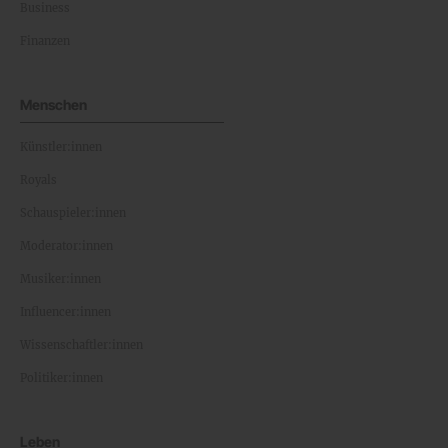
Business
Finanzen
Menschen
Künstler:innen
Royals
Schauspieler:innen
Moderator:innen
Musiker:innen
Influencer:innen
Wissenschaftler:innen
Politiker:innen
Leben