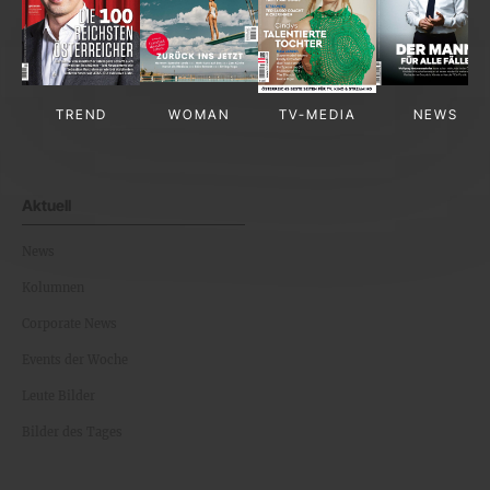
TREND
WOMAN
TV-MEDIA
NEWS
Aktuell
News
Kolumnen
Corporate News
Events der Woche
Leute Bilder
Bilder des Tages