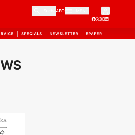
Suche
ABO
MENÜ
ERVICE
SPECIALS
NEWSLETTER
EPAPER
NEWS
k.A.