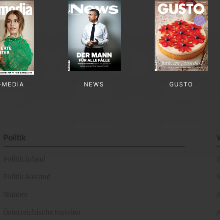
-MEDIA
NEWS
GUSTO
Politik
Politik Inland
Politik Ausland
K
Wahlen
Österreichische Parteien
A