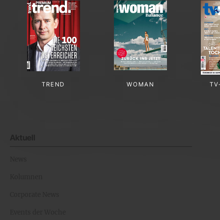
TREND
WOMAN
TV
Aktuell
News
Kolumnen
Corporate News
Events der Woche