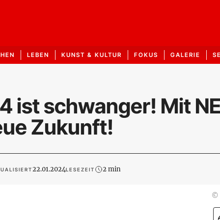
CHEN
LEBEN
KUNST & KULTUR
FOKUS
GALERIE
S
 24 ist schwanger! Mit 
eue Zukunft!
22.01.2024
2 min
UALISIERT
LESEZEIT
©