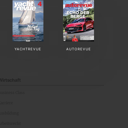
YACHTREVUE
AUTOREVUE
Wirtschaft
Business Class
arriere
Ausbildung
rbeitsrecht