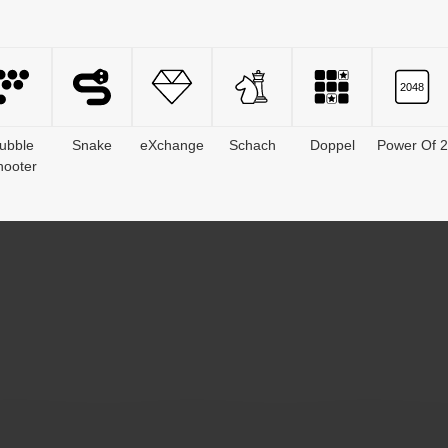
ubble
Snake
eXchange
Schach
Doppel
Power Of 2
hooter