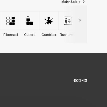
Mehr Spiele
Fibonacci
Cuboro
Gumblast
Rushtower
Advents­
kalender