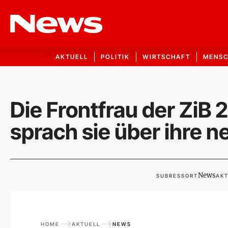
AKTUELL
POLITIK
WIRTSCHAFT
MENS
Die Frontfrau der ZiB
sprach sie über ihre n
News
SUBRESSORT
AKT
HOME
AKTUELL
NEWS