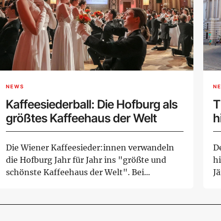
NEWS
N
Kaffeesiederball: Die Hofburg als
T
größtes Kaffeehaus der Welt
h
Die Wiener Kaffeesieder:innen verwandeln
De
die Hofburg Jahr für Jahr ins "größte und
h
schönste Kaffeehaus der Welt". Bei...
J
Wa