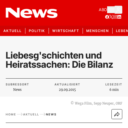
ABO
AKTUELL
POLITIK
WIRTSCHAFT
MENSCHEN
LEBE
Liebesg'schichten und
Heiratssachen: Die Bilanz
SUBRESSORT
AKTUALISIERT
LESEZEIT
News
29.09.2015
6 min
©
Wega Film, Sepp Neuper, ORF
HOME
AKTUELL
NEWS