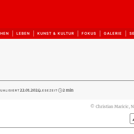
CHEN
LEBEN
KUNST & KULTUR
FOKUS
GALERIE
S
22.01.2024
2 min
UALISIERT
LESEZEIT
©
Christian Maricic, 