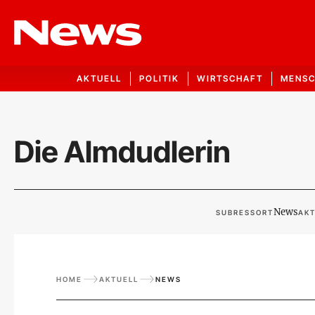
AKTUELL
POLITIK
WIRTSCHAFT
MENS
Die Almdudlerin
News
SUBRESSORT
AKT
HOME
AKTUELL
NEWS