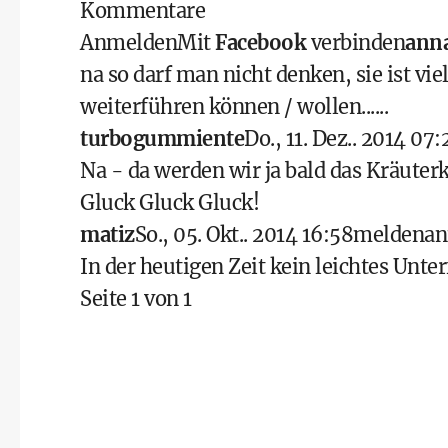
Kommentare
Anmelden
Mit
Facebook
verbinden
ann
na so darf man nicht denken, sie ist vi
weiterführen können / wollen......
turbogummiente
Do., 11. Dez.. 2014 07:
Na - da werden wir ja bald das Kräuter
Gluck Gluck Gluck!
matiz
So., 05. Okt.. 2014 16:58
melden
an
In der heutigen Zeit kein leichtes Unter
Seite 1 von 1