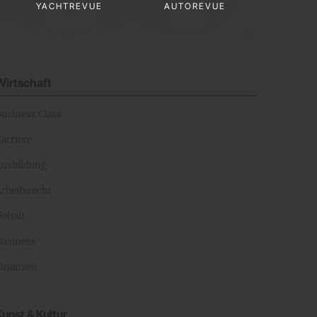
YACHTREVUE
AUTOREVUE
Wirtschaft
Business Class
arriere
Ausbildung
rbeitsrecht
Gehalt
Business
Finanzen
Kunst & Kultur