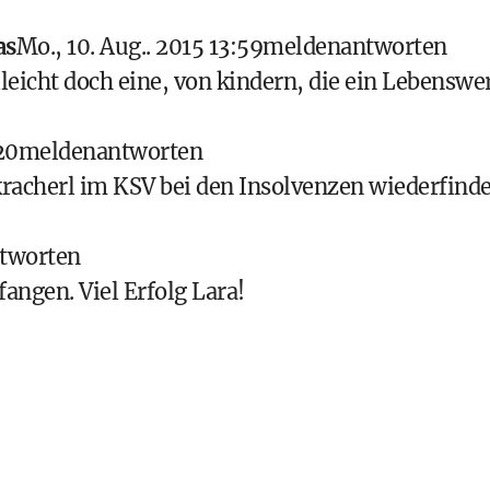
as
Mo., 10. Aug.. 2015 13:59
melden
antworten
elleicht doch eine, von kindern, die ein Lebenswe
20
melden
antworten
kracherl im KSV bei den Insolvenzen wiederfind
tworten
fangen. Viel Erfolg Lara!