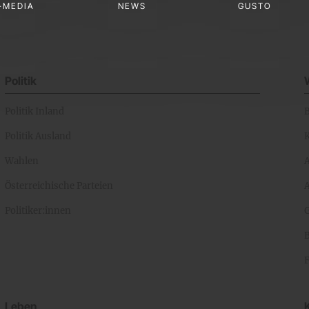
-MEDIA
NEWS
GUSTO
Politik
Politik Inland
Politik Ausland
K
Wahlen
Österreichische Parteien
A
Politiker:innen
Leben