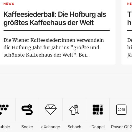
NEWS
N
Kaffeesiederball: Die Hofburg als
T
größtes Kaffeehaus der Welt
h
Die Wiener Kaffeesieder:innen verwandeln
De
die Hofburg Jahr für Jahr ins "größte und
h
schönste Kaffeehaus der Welt". Bei...
J
Wa
ubble
Snake
eXchange
Schach
Doppel
Power Of 2