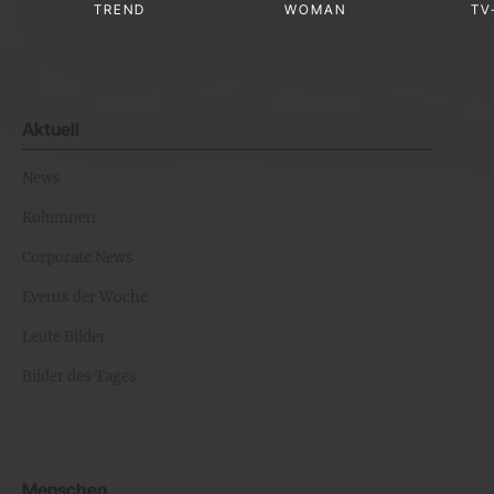
TREND
WOMAN
TV
Aktuell
News
Kolumnen
Corporate News
Events der Woche
Leute Bilder
Bilder des Tages
Menschen