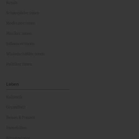
Royals
Schauspieler:innen
Moderator:innen
Musiker:innen
Influencer:innen
Wissenschaftler:innen
Politiker:innen
Leben
Kulinarik
Gesundheit
Reisen & Freizeit
Immobilien
Bürgerservice