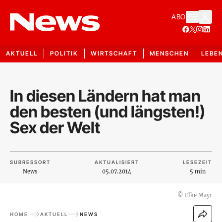
ABO
AKTUELL
POLITIK
WIRTSCHAFT
MENSCHEN
LEBE
In diesen Ländern hat man
den besten (und längsten!)
Sex der Welt
SUBRESSORT
AKTUALISIERT
LESEZEIT
News
05.07.2014
5 min
©
Elke Mayr
HOME
AKTUELL
NEWS